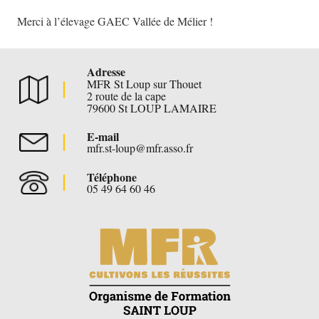
Merci à l’élevage GAEC Vallée de Mélier !
Adresse
MFR St Loup sur Thouet
2 route de la cape
79600 St LOUP LAMAIRE
E-mail
mfr.st-loup@mfr.asso.fr
Téléphone
05 49 64 60 46