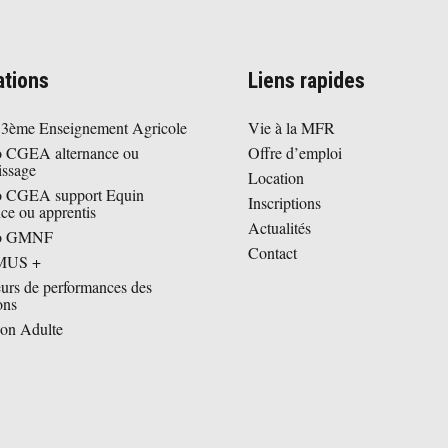
tions
Liens rapides
 3ème Enseignement Agricole
Vie à la MFR
o CGEA alternance ou
Offre d’emploi
issage
Location
o CGEA support Equin
Inscriptions
nce ou apprentis
Actualités
ro GMNF
Contact
MUS +
eurs de performances des
ons
on Adulte