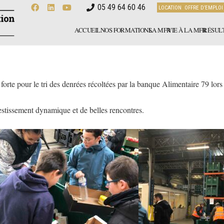
05 49 64 60 46
LOCATION
OFFRE D’EMPLOI
ACCUEIL
NOS FORMATIONS
LA MFR
VIE À LA MFR
RÉSULT
rte pour le tri des denrées récoltées par la banque Alimentaire 79 lors 
estissement dynamique et de belles rencontres.