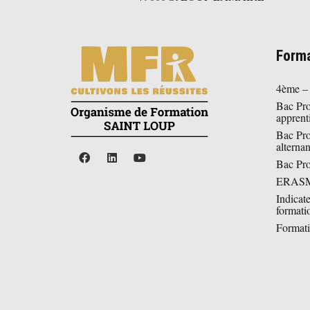
Forma
4ème –
Bac Pr
apprent
Bac Pr
alterna
Bac P
ERAS
Indicat
formati
Formati