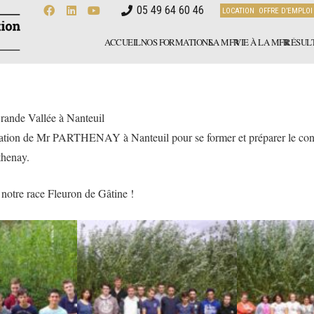
05 49 64 60 46
LOCATION
OFFRE D’EMPLOI
ACCUEIL
NOS FORMATIONS
LA MFR
VIE À LA MFR
RÉSULT
rande Vallée à Nanteuil
tation de Mr PARTHENAY à Nanteuil pour se former et préparer le conc
thenay.
 notre race Fleuron de Gâtine !