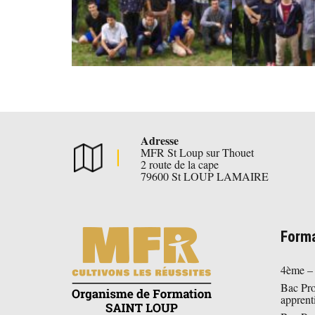
Adresse
MFR St Loup sur Thouet
2 route de la cape
79600 St LOUP LAMAIRE
Forma
4ème –
Bac Pr
apprent