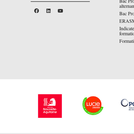
Bac Pr
alterna
Bac P
ERAS
Indicat
formati
Formati