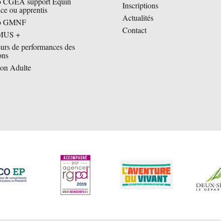
o CGEA support Equin
Inscriptions
nce ou apprentis
Actualités
ro GMNF
Contact
MUS +
eurs de performances des
ons
on Adulte