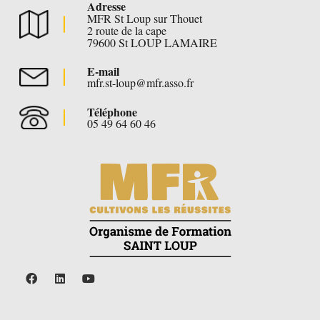
Adresse
MFR St Loup sur Thouet
2 route de la cape
79600 St LOUP LAMAIRE
E-mail
mfr.st-loup@mfr.asso.fr
Téléphone
05 49 64 60 46