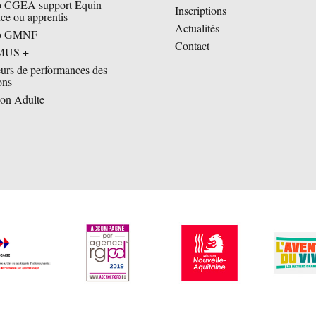
o CGEA support Equin
Inscriptions
nce ou apprentis
Actualités
ro GMNF
Contact
MUS +
eurs de performances des
ons
on Adulte