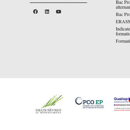
Bac Pr
alterna
Bac P
ERAS
Indicat
formati
Formati