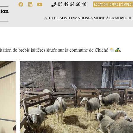
05 49 64 60 46
LOCATION
OFFRE D’EMPLOI
ACCUEIL
NOS FORMATIONS
LA MFR
VIE À LA MFR
RÉSULT
tation de brebis laitières située sur la commune de Chiché
.