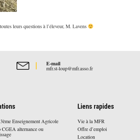
 toutes leurs questions à l’éleveur, M. Lavens
E-mail
mfr.st-loup@mfr.asso.fr
tions
Liens rapides
 3ème Enseignement Agricole
Vie à la MFR
o CGEA alternance ou
Offre d’emploi
issage
Location