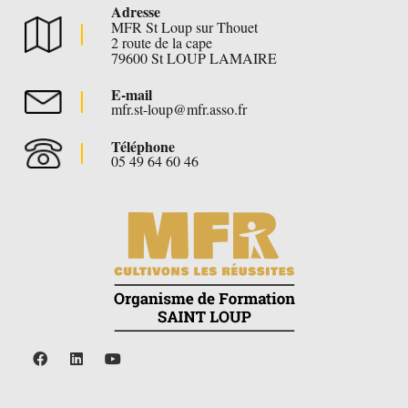
Adresse
MFR St Loup sur Thouet
2 route de la cape
79600 St LOUP LAMAIRE
E-mail
mfr.st-loup@mfr.asso.fr
Téléphone
05 49 64 60 46