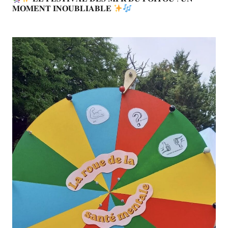
𝐌𝐎𝐌𝐄𝐍𝐓 𝐈𝐍𝐎𝐔𝐁𝐋𝐈𝐀𝐁𝐋𝐄