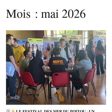
Mois :
mai 2026
𝐋𝐄 𝐅𝐄𝐒𝐓𝐈𝐕𝐀𝐋 𝐃𝐄𝐒 𝐌𝐅𝐑 𝐃𝐔 𝐏𝐎𝐈𝐓𝐎𝐔 : 𝐔𝐍