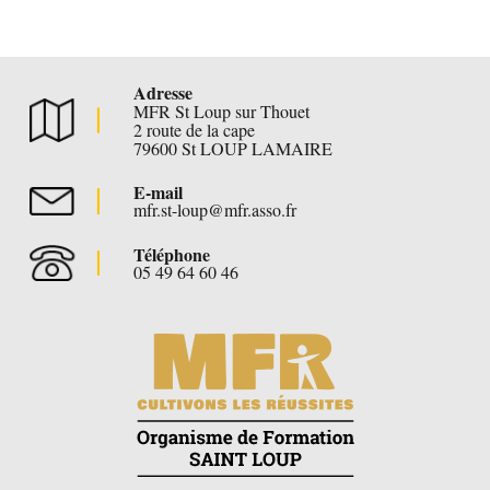
Adresse
MFR St Loup sur Thouet
2 route de la cape
79600 St LOUP LAMAIRE
E-mail
mfr.st-loup@mfr.asso.fr
Téléphone
05 49 64 60 46