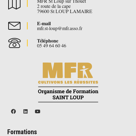
MFR St Loup sur Thouet
2 route de la cape
79600 St LOUP LAMAIRE
E-mail
mfr.st-loup@mfr.asso.fr
Téléphone
05 49 64 60 46
Formations